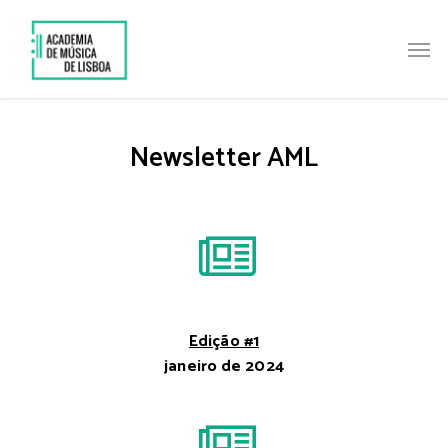
Skip
to
Me
main
content
Newsletter AML
Edição #1
janeiro de 2024